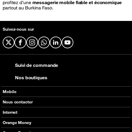
profitez d’une
messagerie mobile fiable et économique
partout au Burkina Faso.
Suivez-nous sur
X
Facebook
Instagram
WhatsApp
LinkedIn
YouTube
Suivi de commande
Nos boutiques
Mobile
Nos offres
Nous contacter
Nos produits
Tous les contacts
Internet
Assistance
En boutique
Nos offres
Orange Money
Nos produits