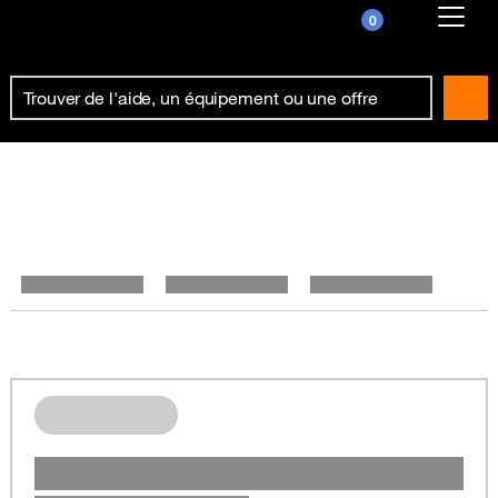
0
Already customer ?
First visit ?
Create your account