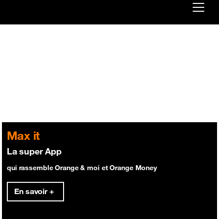
Already customer ?
First visit ?
Create your account
Max it
La super App
qui rassemble Orange & moi et Orange Money
En savoir +