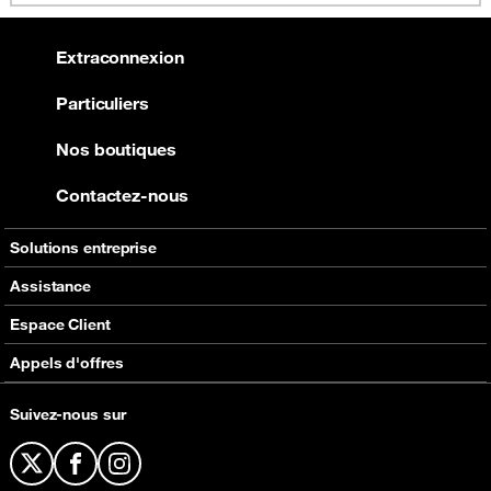
Extraconnexion
Particuliers
Nos boutiques
Contactez-nous
Solutions entreprise
Services à valeur ajoutée
Assistance
Orange Money
Contactez-nous
Espace Client
Equipements
Plus d'assistance
Self Care
Appels d'offres
E-facture
Appels d'offres en cours
Suivez-nous sur
Réabonnement à la Fibre
X
Facebook
Instagram