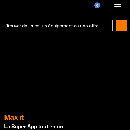
0
Already customer ?
First visit ?
Create your account
Max it
La Super App tout en un