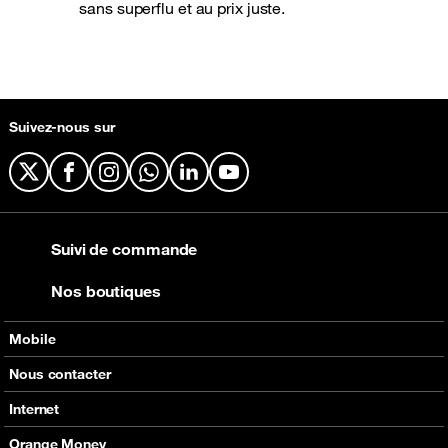
sans superflu et au prix juste.
Suivez-nous sur
X
Facebook
Instagram
WhatsApp
LinkedIn
YouTube
Suivi de commande
Nos boutiques
Mobile
Nos offres
Nous contacter
Nos produits
Tous les contacts
Internet
Assistance
En boutique
Nos offres
Orange Money