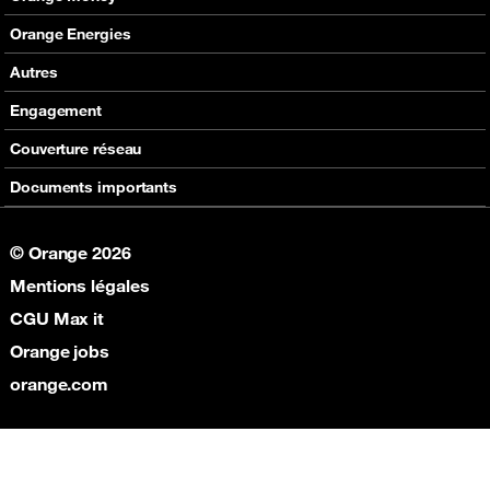
Nos produits
Carte Visa Orange Money
Orange Energies
Assistance
Devenir partenaire Orange Money
Offres
Autres
Assistance
SVA
Engagement
Max it
RSE
Couverture réseau
Boutique
Fondation Orange
Documents importants
© Orange 2026
Mentions légales
CGU Max it
Orange jobs
orange.com