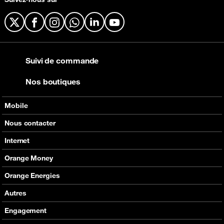
X
Facebook
Instagram
WhatsApp
LinkedIn
YouTube
Suivi de commande
Nos boutiques
Mobile
Nos offres
Nous contacter
Nos produits
Tous les contacts
Internet
Assistance
En boutique
Nos offres
Orange Money
Nos produits
Carte Visa Orange Money
Orange Energies
Assistance
Devenir partenaire Orange Money
Offres
Autres
Assistance
SVA
Engagement
Max it