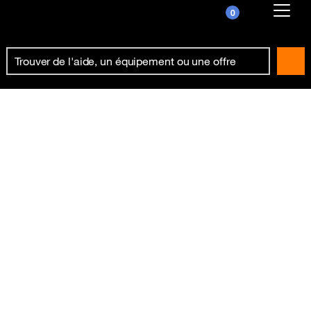
0
Already customer ?
First visit ?
Create your account