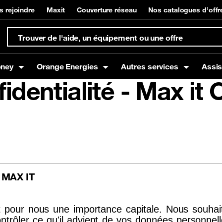
s rejoindre
Maxit
Couverture réseau
Nos catalogues d’offr
oney
Orange Energies
Autres services
Assi
fidentialité - Max it
s
Box
t à domicile
Offres mobiles
Equipements Internet
Gestion de compte et su
Orange Money
g
Offres Voix
Offres Data
Offres SMS
E MAX IT
êt pour nous une importance capitale. Nous souha
nce mobile
Promotions / Bons plans
trôler ce qu'il advient de vos données personnell