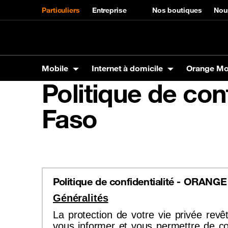
Particuliers
Entreprise
Nos boutiques
Nou
Mobile
Internet à domicile
Orange M
Politique de con
Mobile
Internet à domicile
Orange Money
Orange Energies
Autres services
Assistance
Faso
Produits
La Fibre Orange
Carte VISA
Offres Orange Energies
SVA
Mobile
Marque
Panga 
Tarifs
Max it
Interne
Téléphones
Tarifs Carte visa
Samsun
Tablettes
Orange
Assistance Internet à domicile
Codes utiles
Accessoires
Xiaomi
Politique de confidentialité - ORANG
Itel
Généralités
La protection de votre vie privée rev
Précommande SIM en ligne
Assista
vous informer et vous permettre de con