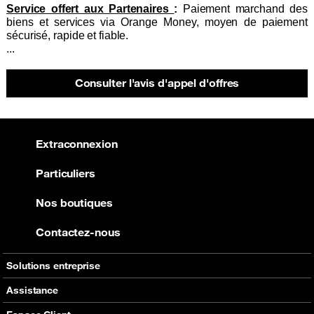
Service offert aux Partenaires
:
Paiement marchand des
biens et services via Orange Money, moyen de paiement
sécurisé, rapide et fiable.
...
Consulter l'avis d'appel d'offres
Extraconnexion
Particuliers
Nos boutiques
Contactez-nous
Solutions entreprise
Services à valeur ajoutée
Assistance
Orange Money
Contactez-nous