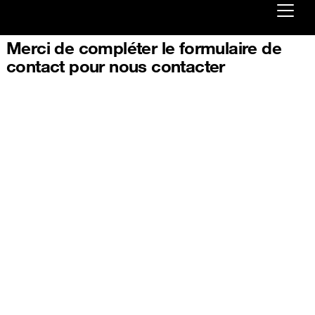
Merci de compléter le formulaire de
Already customer ?
contact pour nous contacter
First visit ?
Create your account