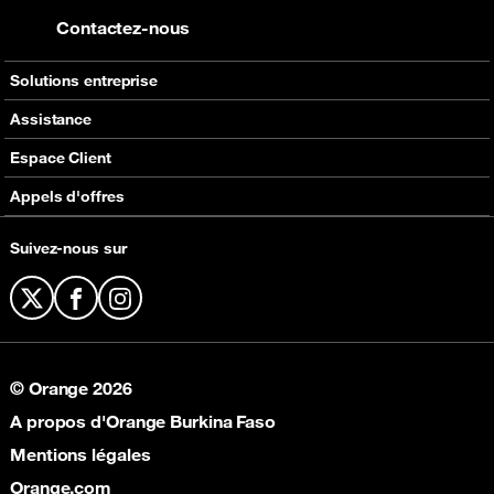
Contactez-nous
Solutions entreprise
Services à valeur ajoutée
Assistance
Orange Money
Contactez-nous
Espace Client
Equipements
Plus d'assistance
Self Care
Appels d'offres
E-facture
Appels d'offres en cours
Suivez-nous sur
Réabonnement à la Fibre
X
Facebook
Instagram
© Orange 2026
A propos d'Orange Burkina Faso
Mentions légales
Orange.com