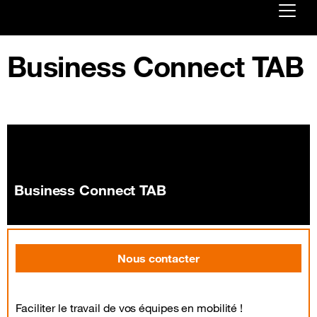
Already customer ?
Business Connect TAB
First visit ?
Create your account
Business Connect TAB
Nous contacter
Faciliter le travail de vos équipes en mobilité !