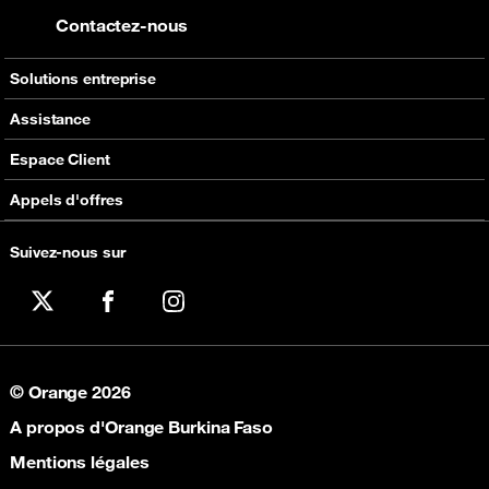
Contactez-nous
Solutions entreprise
Services à valeur ajoutée
Assistance
Orange Money
Contactez-nous
Espace Client
Equipements
Plus d'assistance
Self Care
Appels d'offres
E-facture
Appels d'offres en cours
Suivez-nous sur
Réabonnement à la Fibre
X
Facebook
Instagram
© Orange 2026
A propos d'Orange Burkina Faso
Mentions légales