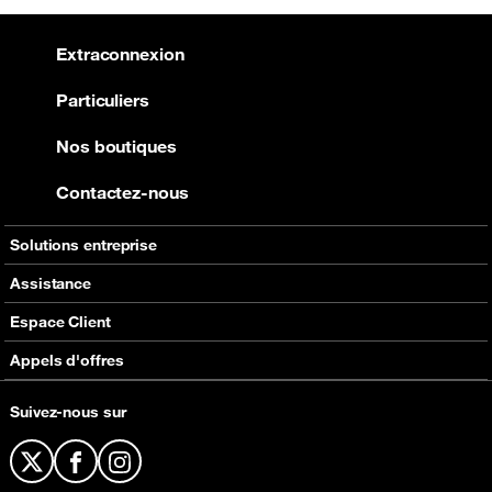
Extraconnexion
Particuliers
Nos boutiques
Contactez-nous
Solutions entreprise
Services à valeur ajoutée
Assistance
Orange Money
Contactez-nous
Espace Client
Equipements
Plus d'assistance
Self Care
Appels d'offres
E-facture
Appels d'offres en cours
Suivez-nous sur
Réabonnement à la Fibre
X
Facebook
Instagram