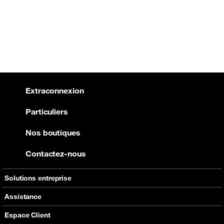
Extraconnexion
Particuliers
Nos boutiques
Contactez-nous
Solutions entreprise
Services à valeur ajoutée
Assistance
Orange Money
Contactez-nous
Espace Client