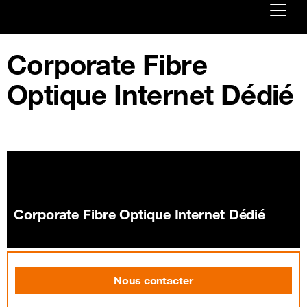
Already customer ?
Corporate Fibre
First visit ?
Optique Internet Dédié
Create your account
Corporate Fibre Optique Internet Dédié
Nous contacter