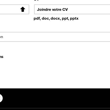
Joindre votre CV
pdf, doc, docx, ppt, pptx
ons
In
YouTube