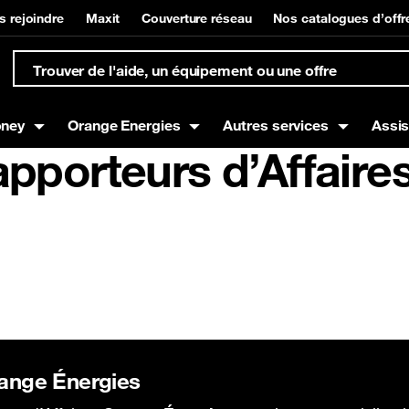
s rejoindre
Maxit
Couverture réseau
Nos catalogues d’offr
oney
Orange Energies
Autres services
Assi
pporteurs d’Affaire
s
Box
t à domicile
Offres mobiles
Equipements Internet
Gestion de compte et su
Orange Money
g
Offres Voix
Offres Data
Offres SMS
range Énergies