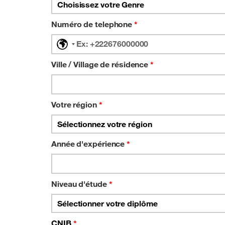
Numéro de telephone
*
No
country
selected
Ville / Village de résidence
*
Votre région
*
Année d'expérience
*
Niveau d'étude
*
CNIB
*