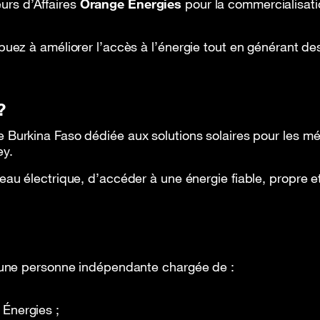
nce mobile
Promotions / Bons plans
urs d’Affaires
Orange Énergies
pour la commercialisatio
buez à améliorer l’accès à l’énergie tout en générant d
?
e Burkina Faso dédiée aux solutions solaires pour les m
ey.
au électrique, d’accéder à une énergie fiable, propre e
s une personne indépendante chargée de :
 Énergies ;