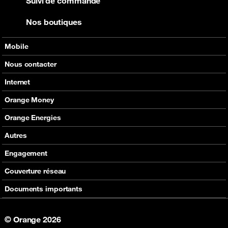
Suivi de commande
Nos boutiques
Mobile
Nos offres
Nous contacter
Nos produits
Tous les contacts
Internet
Assistance
En boutique
Nos offres
Orange Money
Nos produits
Carte Visa Orange Money
Orange Energies
Assistance
Devenir partenaire Orange Money
Offres
Autres
Assistance
SVA
Engagement
Max it
RSE
Couverture réseau
Boutique
Fondation Orange
Documents importants
© Orange 2026