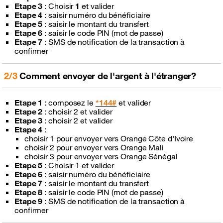
Etape 3
: Choisir
1
et valider
Etape 4
: saisir numéro du bénéficiaire
Etape 5
: saisir le montant du transfert
Etape 6
: saisir le code PIN (mot de passe)
Etape 7
: SMS de notification de la transaction à
confirmer
2/3
Comment envoyer de l'argent à l'étranger?
Etape 1
: composez le
*144#
et valider
Etape 2
: choisir 2 et valider
Etape 3
: choisir 2 et valider
Etape 4
:
choisir 1 pour envoyer vers Orange Côte d'Ivoire
choisir 2 pour envoyer vers Orange Mali
choisir 3 pour envoyer vers Orange Sénégal
Etape 5
: Choisir 1 et valider
Etape 6
: saisir numéro du bénéficiaire
Etape 7
: saisir le montant du transfert
Etape 8
: saisir le code PIN (mot de passe)
Etape 9
: SMS de notification de la transaction à
confirmer