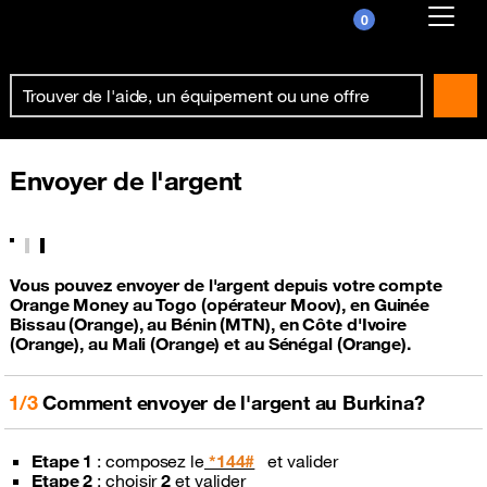
0
Already customer ?
First visit ?
Create your account
Envoyer de l'argent
Vous pouvez envoyer de l'argent depuis votre compte
Orange Money au Togo (opérateur Moov), en Guinée
Bissau (Orange), au Bénin (MTN), en Côte d'Ivoire
(Orange), au Mali (Orange) et au Sénégal (Orange).
1/3
Comment envoyer de l'argent au Burkina?
Etape 1
: composez le
*144#
et valider
Etape 2
: choisir
2
et valider