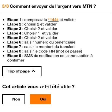
3/3
Comment envoyer de l'argent vers MTN ?
Etape 1
: composez le
*144#
et valider
Etape 2
: choisir 2 et valider
Etape 3
: Choisir 2 et valider
Etape 4
: Choisir 1 et valider
Etape 5
: Choisir 2 et valider
Etape 6
: saisir numéro du bénéficiaire
Etape 7
: saisir le montant du transfert
Etape 8
: saisir le code PIN (mot de passe)
Etape 9
: SMS de notification de la transaction à
confirmer
Top of page
Cet article vous a-t-il été utile ?
Non
Oui