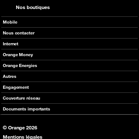
Nos boutiques
Mobile
Nos offres
Nous contacter
Nos produits
Tous les contacts
Internet
Assistance
En boutique
Nos offres
Orange Money
Nos produits
Carte Visa Orange Money
Orange Energies
Assistance
Devenir partenaire Orange Money
Offres
Autres
Assistance
SVA
Engagement
Max it
RSE
Couverture réseau
Boutique
Fondation Orange
Documents importants
© Orange 2026
Mentions légales