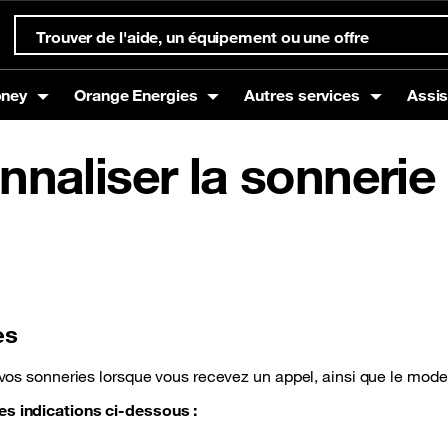
s rejoindre
Maxit
Couverture réseau
Nos catalogues d’offr
oney
Orange Energies
Autres services
Assi
aliser la sonnerie 
s
Box
t à domicile
Offres mobiles
Equipements Internet
Gestion de compte et su
Orange Money
g
Offres Voix
Offres Data
Offres SMS
es
e vos sonneries lorsque vous recevez un appel, ainsi que le mode
nce mobile
Promotions / Bons plans
es indications ci-dessous :