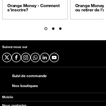
Orange Money - Comment
Orange Money 
s'inscrire?
ou retirer de l'
Suivez-nous sur
X
Facebook
Instagram
WhatsApp
LinkedIn
YouTube
Suivi de commande
Nos boutiques
Mobile
Nos offres
Nous contacter