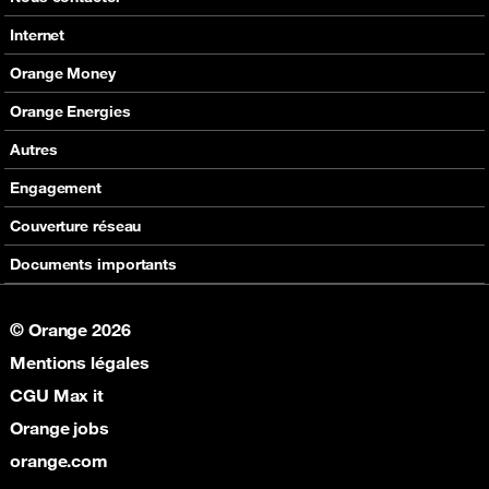
Nos produits
Tous les contacts
Internet
Assistance
En boutique
Nos offres
Orange Money
Nos produits
Carte Visa Orange Money
Orange Energies
Assistance
Devenir partenaire Orange Money
Offres
Autres
Assistance
SVA
Engagement
Max it
RSE
Couverture réseau
Boutique
Fondation Orange
Documents importants
© Orange 2026
Mentions légales
CGU Max it
Orange jobs
orange.com