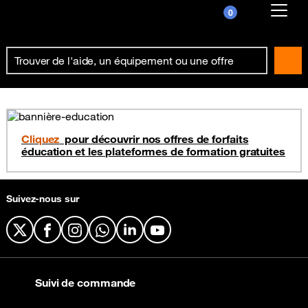
0
Already customer ?
First visit ?
Create your account
Cliquez
pour découvrir nos offres de forfaits
éducation et les plateformes de formation gratuites
Suivez-nous sur
X
Facebook
Instagram
WhatsApp
LinkedIn
YouTube
Suivi de commande