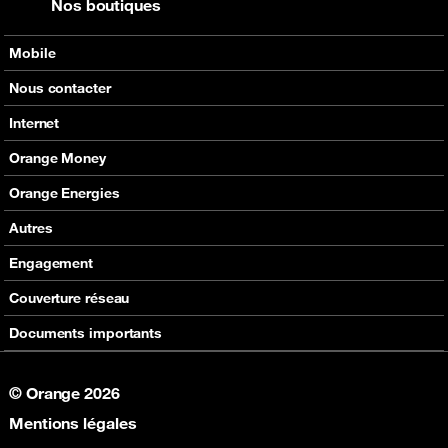
Nos boutiques
Mobile
Nos offres
Nous contacter
Nos produits
Tous les contacts
Internet
Assistance
En boutique
Nos offres
Orange Money
Nos produits
Carte Visa Orange Money
Orange Energies
Assistance
Devenir partenaire Orange Money
Offres
Autres
Assistance
SVA
Engagement
Max it
RSE
Couverture réseau
Boutique
Fondation Orange
Documents importants
© Orange 2026
Mentions légales