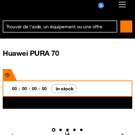
0
Already customer ?
First visit ?
Create your account
Huawei PURA 70
in stock
0
0
:
0
0
:
0
0
:
0
0