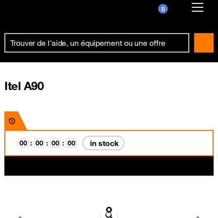
0
Already customer ?
First visit ?
Create your account
Itel A90
in stock
0
0
:
0
0
:
0
0
:
0
0