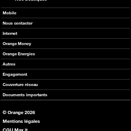
Mobile
Nos offres
Nous contacter
Nos produits
Tous les contacts
Internet
Assistance
En boutique
Nos offres
Orange Money
Nos produits
Carte Visa Orange Money
Orange Energies
Assistance
Devenir partenaire Orange Money
Offres
Autres
Assistance
SVA
Engagement
Max it
RSE
Couverture réseau
Boutique
Fondation Orange
Documents importants
© Orange 2026
Mentions légales
CGU Max it