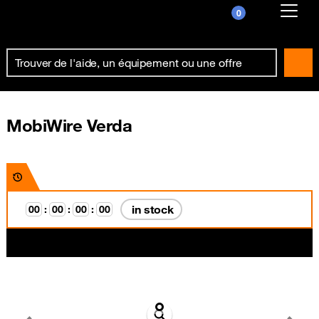
0
Already customer ?
First visit ?
Create your account
MobiWire Verda
in stock
0
0
:
0
0
:
0
0
:
0
0