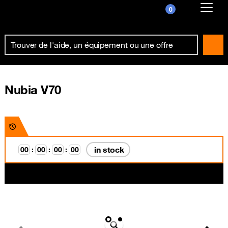
0
Already customer ?
First visit ?
Create your account
Nubia V70
in stock
0
0
:
0
0
:
0
0
:
0
0