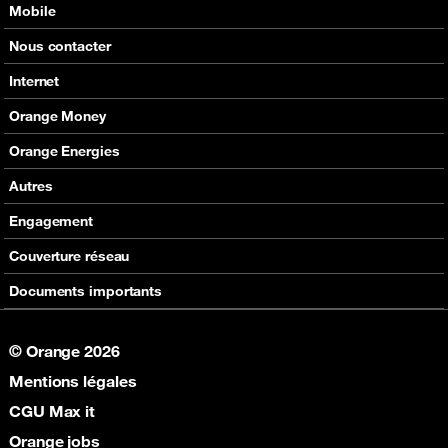
Mobile
Nos offres
Nous contacter
Nos produits
Tous les contacts
Internet
Assistance
En boutique
Nos offres
Orange Money
Nos produits
Carte Visa Orange Money
Orange Energies
Assistance
Devenir partenaire Orange Money
Offres
Autres
Assistance
SVA
Engagement
Max it
RSE
Couverture réseau
Boutique
Fondation Orange
Documents importants
© Orange 2026
Mentions légales
CGU Max it
Orange jobs