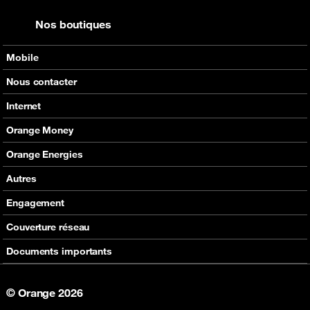
Nos boutiques
Mobile
Nos offres
Nous contacter
Nos produits
Tous les contacts
Internet
Assistance
En boutique
Nos offres
Orange Money
Nos produits
Carte Visa Orange Money
Orange Energies
Assistance
Devenir partenaire Orange Money
Offres
Autres
Assistance
SVA
Engagement
Max it
RSE
Couverture réseau
Boutique
Fondation Orange
Documents importants
© Orange 2026