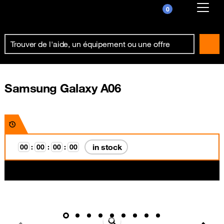
0
Already customer ?
First visit ?
Create your account
Samsung Galaxy A06
in stock
0
0
:
0
0
:
0
0
:
0
0