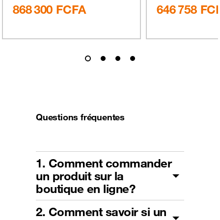
868 300
FCFA
646 758
FC
Questions fréquentes
1. Comment commander
un produit sur la
boutique en ligne?
2. Comment savoir si un