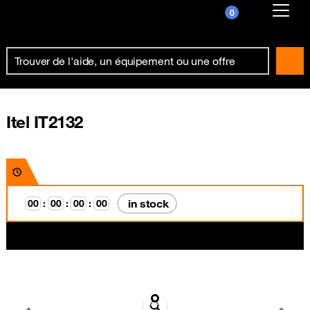
0
Already customer ?
First visit ?
Create your account
Itel IT2132
in stock
0
0
:
0
0
:
0
0
:
0
0