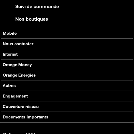
Suivi de commande
Nos boutiques
Mobile
Nos offres
Nous contacter
Nos produits
Tous les contacts
Internet
Assistance
En boutique
Nos offres
Orange Money
Nos produits
Carte Visa Orange Money
Orange Energies
Assistance
Devenir partenaire Orange Money
Offres
Autres
Assistance
SVA
Engagement
Max it
RSE
Couverture réseau
Boutique
Fondation Orange
Documents importants