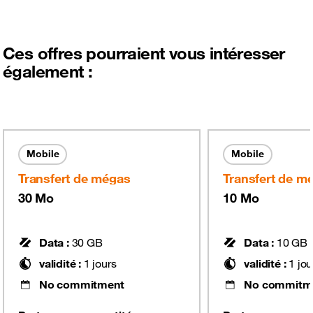
Ces offres pourraient vous intéresser
également :
Mobile
Mobile
Transfert de mégas
Transfert de m
30 Mo
10 Mo
Data :
30
GB
Data :
10
GB
validité :
1
jours
validité :
1
jou
No commitment
No commitm