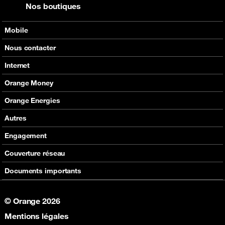
Nos boutiques
Mobile
Nos offres
Nous contacter
Nos produits
Tous les contacts
Internet
Assistance
En boutique
Nos offres
Orange Money
Nos produits
Carte Visa Orange Money
Orange Energies
Assistance
Devenir partenaire Orange Money
Offres
Autres
Assistance
SVA
Engagement
Max it
RSE
Couverture réseau
Boutique
Fondation Orange
Documents importants
© Orange 2026
Mentions légales