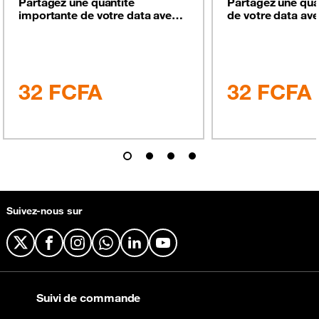
Partagez une quantité
Partagez une qu
importante de votre data avec
de votre data av
un proche pour l’aider à rester
pour l’aider à re
connecté facilement.
en toute simplicit
32
FCFA
32
FCFA
Suivez-nous sur
X
Facebook
Instagram
WhatsApp
LinkedIn
YouTube
Suivi de commande