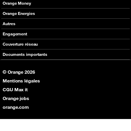
En boutique
Nos offres
Orange Money
Nos produits
Carte Visa Orange Money
Orange Energies
Assistance
Devenir partenaire Orange Money
Offres
Autres
Assistance
SVA
Engagement
Max it
RSE
Couverture réseau
Boutique
Fondation Orange
Documents importants
© Orange 2026
Mentions légales
CGU Max it
Orange jobs
orange.com