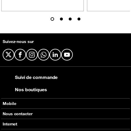
Suivez-nous sur
X
Facebook
Instagram
WhatsApp
LinkedIn
YouTube
Suivi de commande
Nos boutiques
Mobile
Nos offres
Nous contacter
Nos produits
Tous les contacts
Internet
Assistance