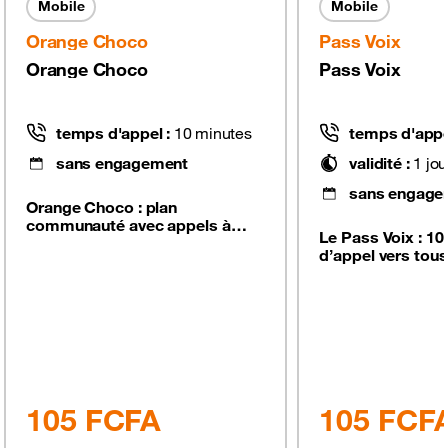
Mobile
Mobile
Orange Choco
Pass Voix
Orange Choco
Pass Voix
temps d'appel :
10
minutes
temps d'appe
sans engagement
validité :
1
jou
sans engage
Orange Choco : plan
communauté avec appels à
Le Pass Voix : 10
1,1F/S entre les utilisateurs
d’appel vers tous
Choco, 1,4F/S vers autres
nationaux, pour 
réseaux pour une utilisation
ponctuel, avec u
complète. Les minutes d’appel
limitée à 1 par jo
et les SMS sont valables sur
d’appel sont vala
tous les réseaux.
les réseaux nati
105
FCFA
105
FCF