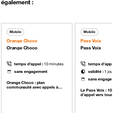
également :
Mobile
Mobile
Orange Choco
Pass Voix
Orange Choco
Pass Voix
temps d'appel :
10
minutes
temps d'appe
sans engagement
validité :
1
jou
sans engage
Orange Choco : plan
communauté avec appels à
Le Pass Voix : 10
1,1F/S entre les utilisateurs
d’appel vers tous
Choco, 1,4F/S vers autres
nationaux, pour 
réseaux pour une utilisation
ponctuel, avec u
complète. Les minutes d’appel
limitée à 1 par jo
et les SMS sont valables sur
d’appel sont vala