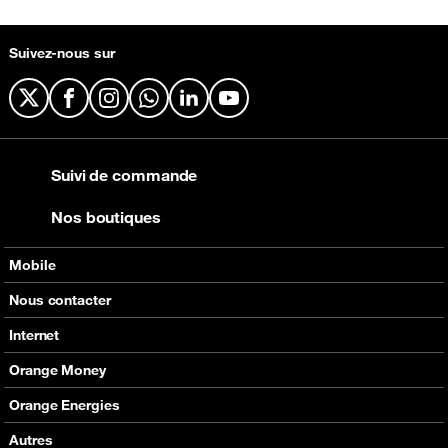
Suivez-nous sur
X
Facebook
Instagram
WhatsApp
LinkedIn
YouTube
Suivi de commande
Nos boutiques
Mobile
Nos offres
Nous contacter
Nos produits
Tous les contacts
Internet
Assistance
En boutique
Nos offres
Orange Money
Nos produits
Carte Visa Orange Money
Orange Energies
Assistance
Devenir partenaire Orange Money
Offres
Autres