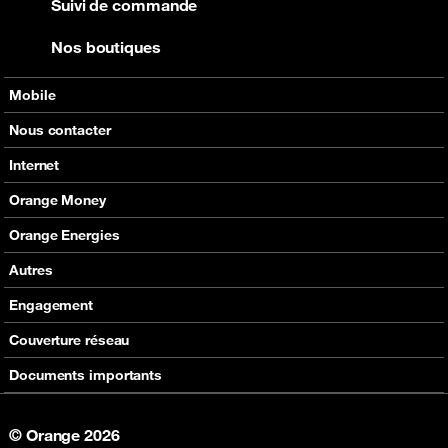
Suivi de commande
Nos boutiques
Mobile
Nos offres
Nous contacter
Nos produits
Tous les contacts
Internet
Assistance
En boutique
Nos offres
Orange Money
Nos produits
Carte Visa Orange Money
Orange Energies
Assistance
Devenir partenaire Orange Money
Offres
Autres
Assistance
SVA
Engagement
Max it
RSE
Couverture réseau
Boutique
Fondation Orange
Documents importants
© Orange 2026