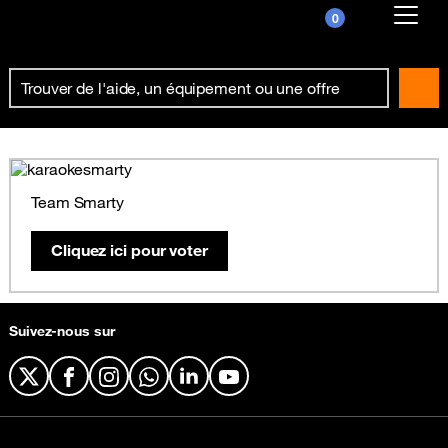
0
Already customer ?
First visit ?
Create your account
Team Smarty
Cliquez ici pour voter
Suivez-nous sur
X
Facebook
Instagram
WhatsApp
LinkedIn
YouTube