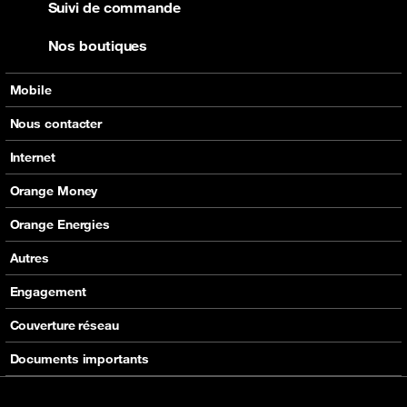
Suivi de commande
Nos boutiques
Mobile
Nos offres
Nous contacter
Nos produits
Tous les contacts
Internet
Assistance
En boutique
Nos offres
Orange Money
Nos produits
Carte Visa Orange Money
Orange Energies
Assistance
Devenir partenaire Orange Money
Offres
Autres
Assistance
SVA
Engagement
Max it
RSE
Couverture réseau
Boutique
Fondation Orange
Documents importants