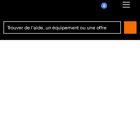
0
Already customer ?
First visit ?
Create your account