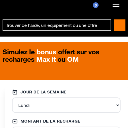
0
Already customer ?
First visit ?
Create your account
Simulez le
bonus
offert sur vos
recharges
Max it
ou
OM
JOUR DE LA SEMAINE
MONTANT DE LA RECHARGE