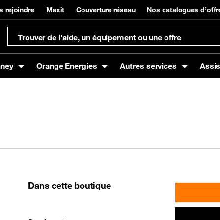
s rejoindre
Maxit
Couverture réseau
Nos catalogues d’offr
oney
Orange Energies
Autres services
Assi
s
Box
t à domicile
Offres mobiles
Equipements Internet
Gestion de compte et su
Orange Money
g
Offres Voix
Offres Data
Offres SMS
Dans cette boutique
nce mobile
Promotions / Bons plans