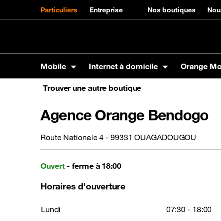
Particuliers
Entreprise
Nos boutiques
Nou
Mobile
Internet à domicile
Orange M
Trouver une autre boutique
Mobile
Internet à domicile
Orange Money
Orange Energies
Autres services
Assistance
Agence Orange Bendogo
Produits
La Fibre Orange
Carte VISA
Offres Orange Energies
SVA
Mobile
Marque
Panga 
Tarifs
Max it
Interne
Téléphones
Tarifs Carte visa
Samsun
Route Nationale 4 - 99331 OUAGADOUGOU
Tablettes
Orange
Assistance Internet à domicile
Codes utiles
Accessoires
Xiaomi
Ouvert
- ferme à 18:00
Itel
Horaires d'ouverture
Lundi
07:30 - 18:00
Précommande SIM en ligne
Assista