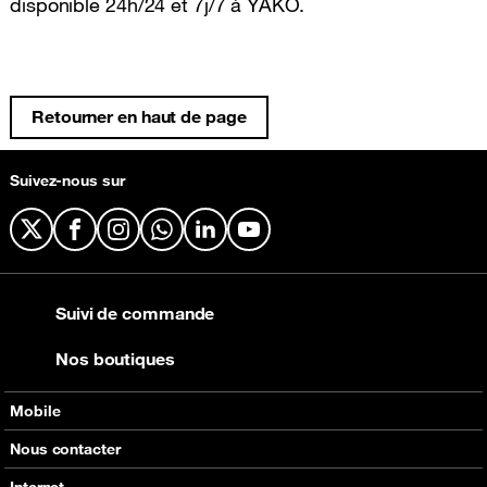
disponible 24h/24 et 7j/7 à YAKO.
Retourner en haut de page
Suivez-nous sur
X
Facebook
Instagram
WhatsApp
LinkedIn
YouTube
Suivi de commande
Nos boutiques
Mobile
Nos offres
Nous contacter
Nos produits
Tous les contacts
Internet