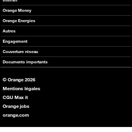
Assistance
En boutique
Nos offres
Orange Money
Nos produits
Carte Visa Orange Money
Orange Energies
Assistance
Devenir partenaire Orange Money
Offres
Autres
Assistance
SVA
Engagement
Max it
RSE
Couverture réseau
Boutique
Fondation Orange
Documents importants
© Orange 2026
Mentions légales
CGU Max it
Orange jobs
orange.com