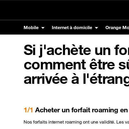
Particuliers
Entreprise
Nos boutiques
Nou
Mobile
Internet à domicile
Orange M
Mobile
Internet à domicile
Orange Money
Orange Energies
Autres services
Assistance
Si j'achète un fo
Produits
La Fibre Orange
Carte VISA
Offres Orange Energies
SVA
Mobile
Marque
Panga 
Tarifs
Max it
Interne
comment être sû
Téléphones
Tarifs Carte visa
Samsun
arrivée à l'étran
Tablettes
Orange
Assistance Internet à domicile
Codes utiles
Accessoires
Xiaomi
Itel
1/1
Acheter un forfait roaming e
Précommande SIM en ligne
Assista
Nos forfaits internet roaming ont une validité. Les va