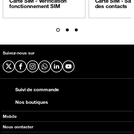
Carte SIM - Vérification
Carte SIM - Sa
fonctionnement SIM
des contacts
Suivez-nous sur
X
Facebook
Instagram
WhatsApp
LinkedIn
YouTube
Suivi de commande
Nos boutiques
Mobile
Nos offres
Nous contacter