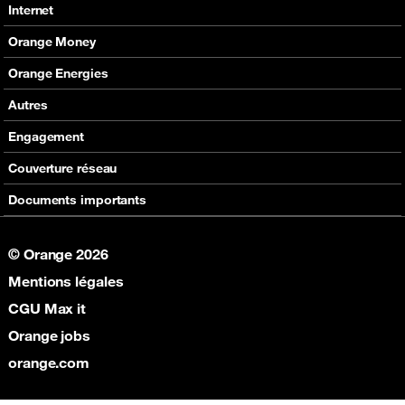
Nos produits
Tous les contacts
Internet
Assistance
En boutique
Nos offres
Orange Money
Nos produits
Carte Visa Orange Money
Orange Energies
Assistance
Devenir partenaire Orange Money
Offres
Autres
Assistance
SVA
Engagement
Max it
RSE
Couverture réseau
Boutique
Fondation Orange
Documents importants
© Orange 2026
Mentions légales
CGU Max it
Orange jobs
orange.com