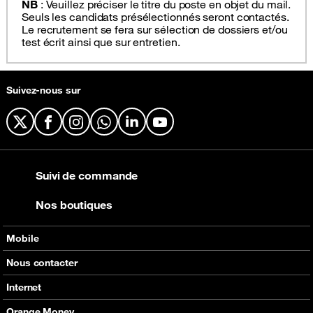
NB
: Veuillez préciser le titre du poste en objet du mail.
Seuls les candidats présélectionnés seront contactés.
Le recrutement se fera sur sélection de dossiers et/ou
test écrit ainsi que sur entretien.
Suivez-nous sur
X
Facebook
Instagram
WhatsApp
LinkedIn
YouTube
Suivi de commande
Nos boutiques
Mobile
Nos offres
Nous contacter
Nos produits
Tous les contacts
Internet
Assistance
En boutique
Nos offres
Orange Money