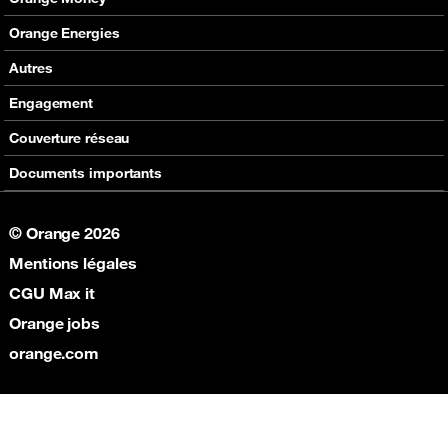
Nos produits
Carte Visa Orange Money
Orange Energies
Assistance
Devenir partenaire Orange Money
Offres
Autres
Assistance
SVA
Engagement
Max it
RSE
Couverture réseau
Boutique
Fondation Orange
Documents importants
© Orange 2026
Mentions légales
CGU Max it
Orange jobs
orange.com