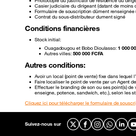
Photocopie du justificatif de résidence du di
Casier judiciaire du dirigeant (datant de moins 
Formulaire de souscription dûment renseignée 
Contrat du sous-distributeur dument signé
Conditions financières
Stock initial:
Ouagadougou et Bobo Dioulasso:
1 000 0
Autres villes:
500 000 FCFA
Autres conditions:
Avoir un local (point de vente) fixe dans lequel l
Faire localiser le point de vente par un Agent
Effectuer le branding de son ou ses point(s) de 
enseigne, potence, sandwich, etc.), selon les
Cliquez ici pour télécharger le formulaire de souscri
Suivez-nous sur
X
Facebook
Instagram
WhatsApp
Linked