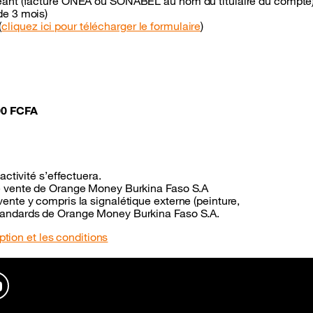
rigeant (facture ONEA ou SONABEL au nom du titulaire du compte
de 3 mois)
(
cliquez ici pour télécharger le formulaire
)
00 FCFA
’activité s’effectuera.
 de vente de Orange Money Burkina Faso S.A
vente y compris la signalétique externe (peinture,
 standards de Orange Money Burkina Faso S.A.
ption et les conditions
In
YouTube