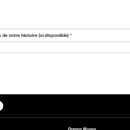
e votre histoire (si disponible)
*
In
YouTube
Orange Money