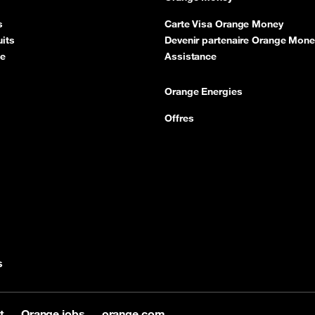
s
Carte Visa Orange Money
its
Devenir partenaire Orange Mone
ce
Assistance
Orange Energies
Offres
s
it
Orange jobs
orange.com