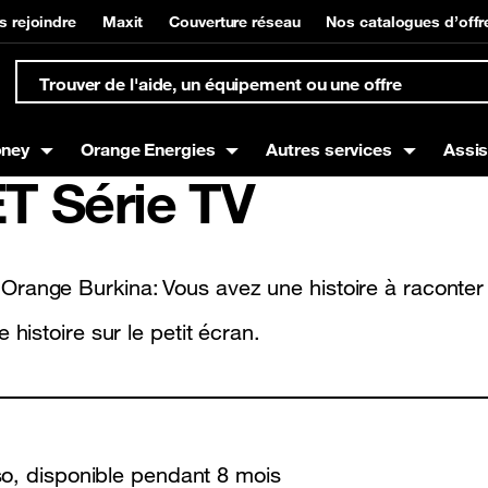
s rejoindre
Maxit
Couverture réseau
Nos catalogues d’offr
oney
Orange Energies
Autres services
Assi
 Série TV
s
Box
t à domicile
Offres mobiles
Equipements Internet
Gestion de compte et su
Orange Money
 Orange Burkina:
Vous avez une histoire à raconter
g
Offres Voix
 histoire sur le petit écran.
Offres Data
Offres SMS
so, disponible pendant 8 mois