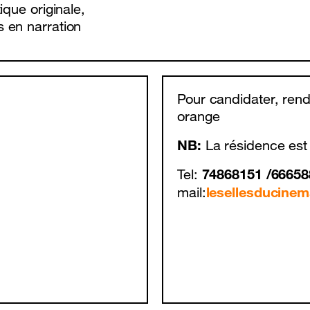
nce mobile
Promotions / Bons plans
ique originale,
 en narration
Pour candidater, rend
orange
NB:
La résidence est
74868151 /66658
Tel:
lesellesducine
mail: