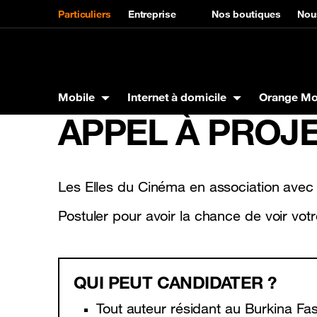
Particuliers
Entreprise
Nos boutiques
Nou
Mobile
Internet à domicile
Orange M
APPEL À PROJET
Mobile
Internet à domicile
Orange Money
Orange Energies
Autres services
Assistance
Produits
La Fibre Orange
Carte VISA
Offres Orange Energies
SVA
Mobile
Marque
Panga 
Tarifs
Max it
Interne
Les Elles du Cinéma en association avec
Téléphones
Tarifs Carte visa
Samsun
Postuler pour avoir la chance de voir votre
Tablettes
Orange
Assistance Internet à domicile
Codes utiles
Accessoires
Xiaomi
Itel
QUI PEUT CANDIDATER ?
Tout auteur résidant au Burkina Fa