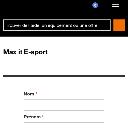
0
Already customer ?
First visit ?
Create your account
Max it E-sport
Nom
*
Prénom
*