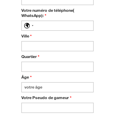
Votre numéro de téléphone(
WhatsApp):
*
No
country
selected
Ville
*
Quartier
*
Âge
*
Votre Pseudo de gameur
*