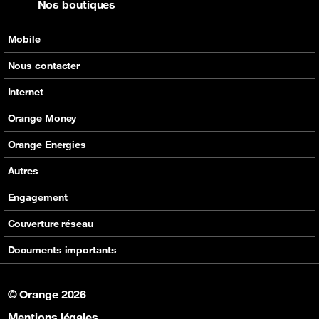
Nos boutiques
Mobile
Nos offres
Nous contacter
Nos produits
Tous les contacts
Internet
Assistance
En boutique
Nos offres
Orange Money
Nos produits
Carte Visa Orange Money
Orange Energies
Assistance
Devenir partenaire Orange Money
Offres
Autres
Assistance
SVA
Engagement
Max it
RSE
Couverture réseau
Boutique
Fondation Orange
Documents importants
© Orange 2026
Mentions légales