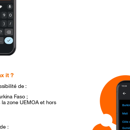
 it ?
sibilité de :
urkina Faso ;
ns la zone UEMOA et hors
de :