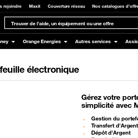
s rejoindre
Maxit
Couverture réseau
Nos catalogues d’offr
oney
Orange Energies
Autres services
Assi
euille électronique
s
Box
t à domicile
Offres mobiles
Equipements Internet
Gestion de compte et su
Orange Money
g
Offres Voix
Offres Data
Gérez votre porte
Offres SMS
simplicité avec M
Gestion du portef
Transfert d'Argen
Dépôt d'Argent
nce mobile
Promotions / Bons plans