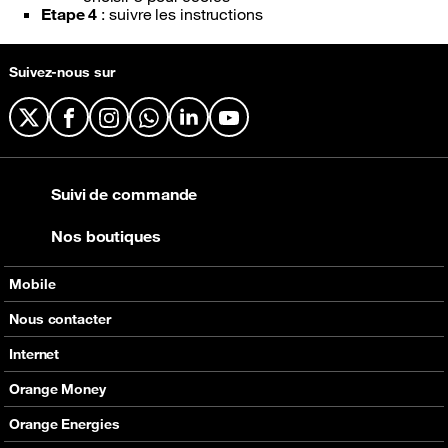
Etape 4
: suivre les instructions
Suivez-nous sur
X
Facebook
Instagram
WhatsApp
LinkedIn
YouTube
Suivi de commande
Nos boutiques
Mobile
Nos offres
Nous contacter
Nos produits
Tous les contacts
Internet
Assistance
En boutique
Nos offres
Orange Money
Nos produits
Carte Visa Orange Money
Orange Energies
Assistance