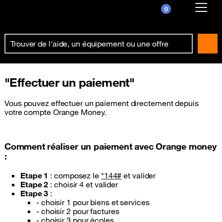
0
Already customer ?
First visit ?
Create your account
"Effectuer un paiement"
Vous pouvez effectuer un paiement directement depuis
votre compte Orange Money.
Comment réaliser un paiement avec Orange money
:
Etape 1
: composez le
*144#
et valider
Etape 2
: choisir 4 et valider
Etape 3
:
- choisir 1 pour biens et services
- choisir 2 pour factures
- choisir 3 pour écoles