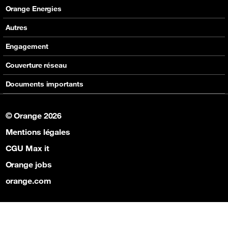
Nos produits
Carte Visa Orange Money
Orange Energies
Assistance
Devenir partenaire Orange Money
Offres
Autres
Assistance
SVA
Engagement
Max it
RSE
Couverture réseau
Boutique
Fondation Orange
Documents importants
© Orange 2026
Mentions légales
CGU Max it
Orange jobs
orange.com