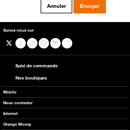
Suivez-nous sur
X
Facebook
Instagram
WhatsApp
LinkedIn
YouTube
Suivi de commande
Nos boutiques
Mobile
Nos offres
Nous contacter
Nos produits
Tous les contacts
Internet
Assistance
En boutique
Nos offres
Orange Money