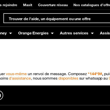
s rejoindre
Maxit
Couverture réseau
Nos catalogues d’offr
oney
Orange Energies
Autres services
Assi
s
Box
t à domicile
Offres mobiles
Equipements Internet
Gestion de compte et su
Orange Money
g
Offres Voix
tuer
vous-même
un renvoi de message. Composez
*144*9#
,
pu
Offres Data
esoins
d'assistance
, nous sommes
disponibles
sur whatsapp au
Offres SMS
In
YouTube
nce mobile
Promotions / Bons plans