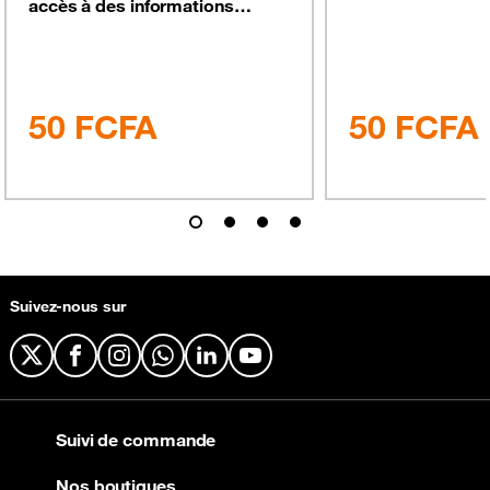
accès à des informations
PMU.
hippiques et sportives.
50
FCFA
50
FCFA
Suivez-nous sur
X
Facebook
Instagram
WhatsApp
LinkedIn
YouTube
Suivi de commande
Nos boutiques