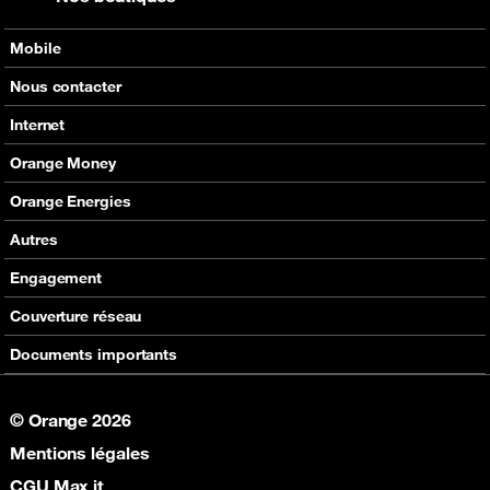
Mobile
Nos offres
Nous contacter
Nos produits
Tous les contacts
Internet
Assistance
En boutique
Nos offres
Orange Money
Nos produits
Carte Visa Orange Money
Orange Energies
Assistance
Devenir partenaire Orange Money
Offres
Autres
Assistance
SVA
Engagement
Max it
RSE
Couverture réseau
Boutique
Fondation Orange
Documents importants
© Orange 2026
Mentions légales
CGU Max it