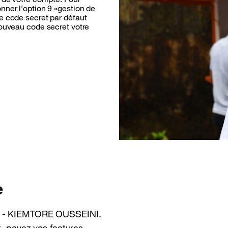
nner l’option 9 «gestion de
e code secret par défaut
nouveau code secret votre
e
ey - KIEMTORE OUSSEINI.
t, payez vos factures