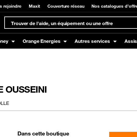
s rejoindre
Maxit
Couverture réseau
Nos catalogues d’offr
oney
Orange Energies
Autres services
Assi
s
Box
t à domicile
Offres mobiles
Equipements Internet
Gestion de compte et su
Orange Money
g
Offres Voix
E OUSSEINI
Offres Data
Offres SMS
OLLE
nce mobile
Promotions / Bons plans
Dans cette boutique