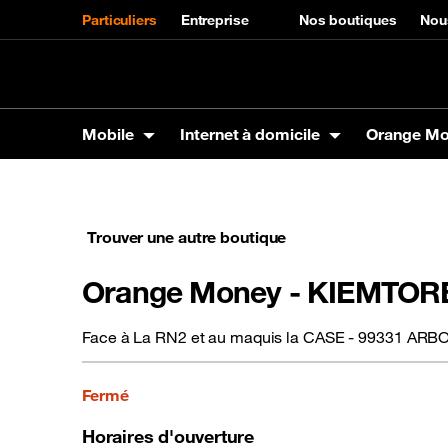
Particuliers
Entreprise
Nos boutiques
Nou
Mobile
Internet à domicile
Orange M
Mobile
Internet à domicile
Orange Money
Orange Energies
Autres services
Assistance
Trouver une autre boutique
Produits
La Fibre Orange
Carte VISA
Offres Orange Energies
SVA
Mobile
Marque
Panga 
Tarifs
Max it
Interne
Téléphones
Tarifs Carte visa
Samsun
Orange Money - KIEMTOR
Tablettes
Orange
Assistance Internet à domicile
Codes utiles
Accessoires
Xiaomi
Face à La RN2 et au maquis la CASE - 99331 ARB
Itel
Fermé
Précommande SIM en ligne
Assista
Horaires d'ouverture