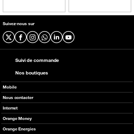
Suivez-nous sur
X
Facebook
Instagram
WhatsApp
LinkedIn
YouTube
Suivi de commande
Nos boutiques
Mobile
Nos offres
Nous contacter
Nos produits
Tous les contacts
Internet
Assistance
En boutique
Nos offres
Orange Money
Nos produits
Carte Visa Orange Money
Orange Energies