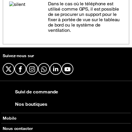
Dans le cas où le téléphone est
utilisé comme GPS, il est possible
de se procurer un support pour le
fixer à portée de vue sur le tableau
de bord ou le système de
ventilation.
Suivez-nous sur
X
Facebook
Instagram
WhatsApp
LinkedIn
YouTube
Suivi de commande
Nos boutiques
Mobile
Nos offres
Nous contacter