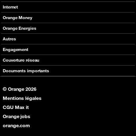
Nos produits
Tous les contacts
Internet
Assistance
En boutique
Nos offres
Orange Money
Nos produits
Carte Visa Orange Money
Orange Energies
Assistance
Devenir partenaire Orange Money
Offres
Autres
Assistance
SVA
Engagement
Max it
RSE
Couverture réseau
Boutique
Fondation Orange
Documents importants
© Orange 2026
Mentions légales
CGU Max it
Orange jobs
orange.com