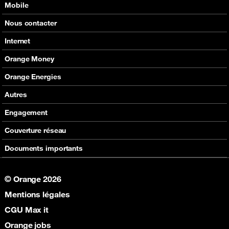
Mobile
Nos offres
Nous contacter
Nos produits
Tous les contacts
Internet
Assistance
En boutique
Nos offres
Orange Money
Nos produits
Carte Visa Orange Money
Orange Energies
Assistance
Devenir partenaire Orange Money
Offres
Autres
Assistance
SVA
Engagement
Max it
RSE
Couverture réseau
Boutique
Fondation Orange
Documents importants
© Orange 2026
Mentions légales
CGU Max it
Orange jobs