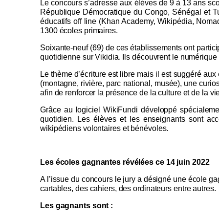
Le concours s’adresse aux élèves de 9 à 13 ans sc
République Démocratique du Congo,
Sénégal
et Tu
éducatifs off line (Khan Academy, Wikipédia, Nomad
1300 écoles primaires.
Soixante-neuf (69) de ces établissements ont partici
quotidienne sur Vikidia. Ils découvrent le numérique
Le thème d’écriture est libre mais il est suggéré aux 
(montagne, rivière, parc national, musée), une curio
afin de renforcer la présence de la culture et de la vi
Grâce au logiciel
WikiFundi
développé spécialemen
quotidien. Les élèves et les enseignants sont a
wikipédiens
volontaires et bénévoles.
Les écoles gagnantes révélées ce 14 juin 2022
A l’issue du concours le jury a désigné
une école ga
cartables, des cahiers, des ordinateurs entre autres.
Les gagnants sont :