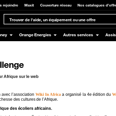
s rejoindre
Maxit
Couverture réseau
Nos catalogues d’offr
oney
Orange Energies
Autres services
Assi
llenge
s
Box
t à domicile
Offres mobiles
Equipements Internet
Gestion de compte et su
Orange Money
g
Offres Voix
ur Afrique sur le web
Offres Data
Offres SMS
 avec l’association
Wiki In Africa
a organisé la 4e édition du
Wi
ichesse des cultures de l’Afrique.
ue des écoliers africains.
nce mobile
Promotions / Bons plans