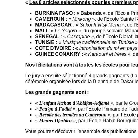
«
Les 8 articles sélectionnés pour les premiers p
BURKINA FASO : « Babenda »,
de l’Ecole Pr
CAMEROUN :
«
Minkong
»,
de l’Ecole Sainte
MADAGASCAR :
«
Sakoalavitsy Mena
»,
de l
MALI :
«
Le Yogoro
»,
du groupe scolaire Manan
SENEGAL :
«
Car rapide
»,
de l’Ecole Diaraf I
TUNISIE :
«
Musique traditionnelle en Tunisie
»
COTE D’IVOIRE :
«
Intronisation du roi en pay
GUINEE CONAKRY :
«
Karaouni et frères
»,
de
Nos félicitations vont à toutes les écoles pour leu
Le jury a ensuite sélectionné 4 grands gagnants (Lau
cérémonie organisée lors de la Biennale de Dakar le
Les grands gagnants sont :
«
L’enfant Atchan d’Abidjan-Adjamé
», par le Gr
«
Paa’gn à Fadial
», par l’Ecole Primaire de Fad
«
Récolte des termites au Cameroun
»
,
par l’Ecole
«
Menzel Djerbien
», par l’Ecole Habib Bourguib
Vous pourrez découvrir l’ensemble des publications s