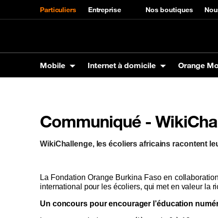
Particuliers
Entreprise
Nos boutiques
Nou
Mobile
Internet à domicile
Orange M
Mobile
Internet à domicile
Orange Money
Orange Energies
Autres services
Assistance
Communiqué - WikiCha
Produits
La Fibre Orange
Carte VISA
Offres Orange Energies
SVA
Mobile
Marque
Panga 
Tarifs
Max it
Interne
Téléphones
Tarifs Carte visa
Samsun
WikiChallenge, les écoliers africains racontent le
Tablettes
Orange
Assistance Internet à domicile
Codes utiles
Accessoires
Xiaomi
Itel
La Fondation Orange Burkina Faso en collaboration
international pour les écoliers, qui met en valeur la r
Un concours pour encourager l’éducation numériq
Précommande SIM en ligne
Assista