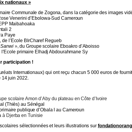
rix nationaux »
imaire Communale de Zogona, dans la catégorie des images vidéo
 Rose Venerini d’Ebolowa-Sud Cameroun
’EPP Maibahoaka
tali 2
bra Paye
,
de l’Ecole BIrCharef Regueb
s Sanwi
»,
du Groupe scolaire Eboakro d’Aboisso
 l’Ecole primaire Elhadj Abdourahmane Sy
r participation !
réats Internationaux) qui ont reçu chacun 5 000 euros de fournit
 14 juin 2022.
oupe scolaire Amon d’Aby du plateau en Côte d’Ivoire
ial (Thiès) au Sénégal
 primaire publique d’Obala I au Cameroun
a à Djerba en Tunisie
colaires sélectionnées et leurs illustrations sur
fondationoran