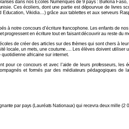
olarisés dans nos Écoles Numériques de 9 pays : Burkina Faso, 
nisie. Ces écoliers, dont une partie est dépourvue de livres sc
 Education, Vikidia…) grâce aux tablettes et aux serveurs Ras
pés à notre concours d’écriture francophone. Les enfants de nos
 et progressent en écriture tout en faisant découvrir au reste du
écoles de créer des articles sur des thèmes qui sont chers à leur c
sité locale, un mets, une coutume…. Les élèves doivent utiliser u
e quotidienne africaine sur internet.
t pour ce concours et avec l’aide de leurs professeurs, les é
ccompagnés et formés par des médiateurs pédagogiques de la
gnante
par pays (Lauréats Nationaux) qui
recevra deux mille (2 